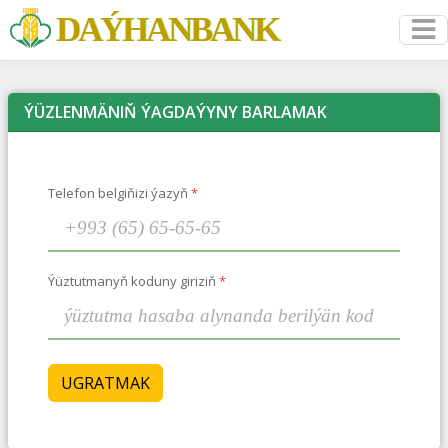
DAÝHANBANK
ÝÜZLENMÄNIŇ ÝAGDAÝYNY BARLAMAK
Telefon belgiňizi ýazyň
*
Ýüztutmanyň koduny giriziň
*
UGRATMAK