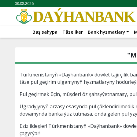
08.08.2026
DAÝHANBANK
Baş sahypa
Täzeliker
Bank hyzmatlary
M
"M
Türkmenistanyň «Daýhanbank» döwlet täjirçilik ba
täze pul geçirim ulgamynyň hyzmatlaryny hödürleý
Pul geçirmek üçin, müşderi öz şahsyýetnamasy, pu
Ugradyjynyň arzasy esasynda pul çäklendirilmedi
dowamynda banka ýüz tutmasa, onda gelen pul yzyn
Eziz ildeşler! Türkmenistanyň
«Daýhanbank» döwlet 
çagyrýar!