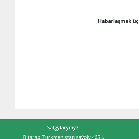
Habarlaşmak üçi
Salgylarymyz:
Bitarap Türkmenistan şaýoly 465 j,