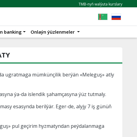
TMB-nyň walýuta kurslary
n banking
Onlaýn ýüzlenmeler
ATY
ulda ugratmaga mümkünçilik berýän «Meleguş» atly
asyna ýa-da islendik şahamçasyna ýüz tutmaly.
sy esasynda berilýär. Eger-de, alyjy 7 iş günüň
eleguş» pul geçirim hyzmatyndan peýdalanmaga