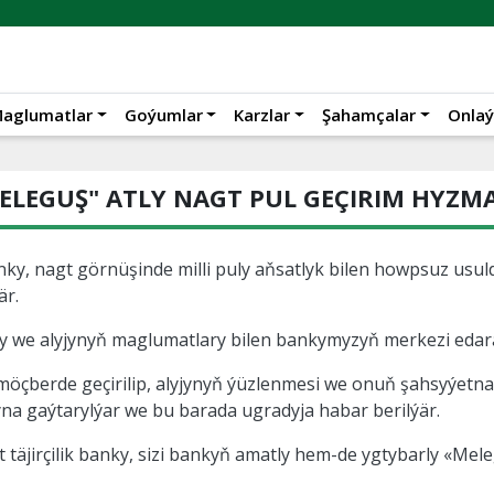
aglumatlar
Goýumlar
Karzlar
Şahamçalar
Onlaý
ELEGUŞ" ATLY NAGT PUL GEÇIRIM HYZM
nky, nagt görnüşinde milli puly aňsatlyk bilen howpsuz us
är.
ly we alyjynyň maglumatlary bilen bankymyzyň merkezi edar
k möçberde
geçirilip,
alyjynyň ýüzlenmesi we onuň şahsyýetnama
a gaýtarylýar we bu barada ugradyja habar berilýär.
täjirçilik banky, sizi bankyň amatly hem-de ygtybarly «M