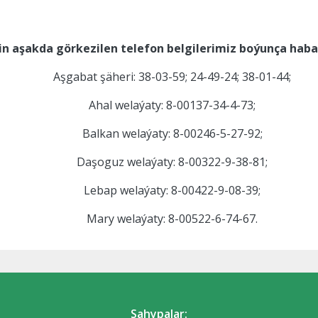
n aşakda görkezilen telefon belgilerimiz boýunça habarl
Aşgabat şäheri: 38-03-59; 24-49-24; 38-01-44;
Ahal welaýaty: 8-00137-34-4-73;
Balkan welaýaty: 8-00246-5-27-92;
Daşoguz welaýaty: 8-00322-9-38-81;
Lebap welaýaty: 8-00422-9-08-39;
Mary welaýaty: 8-00522-6-74-67.
Sahypalar: