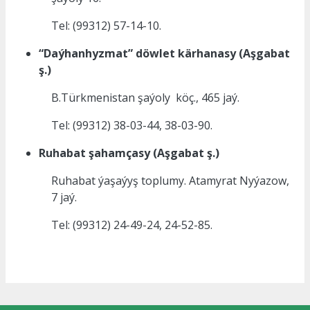
Tel: (99312) 57-14-10.
“Daýhanhyzmat” döwlet kärhanasy (Aşgabat
ş.)
B.Türkmenistan şaýoly köç., 465 jaý.
Tel: (99312) 38-03-44, 38-03-90.
Ruhabat şahamçasy (Aşgabat ş.)
Ruhabat ýaşaýyş toplumy. Atamyrat Nyýazow,
7 jaý.
Tel: (99312) 24-49-24,
24-52-85.