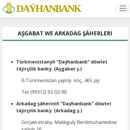
DAÝHANBANK
AŞGABAT WE ARKADAG ŞÄHERLERI
Türkmenistanyň “Daýhanbank” döwlet
täjirçilik banky (Aşgabat ş.)
B.Türkmenistan şaýoly köç., 465 jaý.
Tel: (99312) 92-02-90.
Arkadag şäheriniň “Daýhanbank” döwlet
täjirçilik banky (Arkadag ş.)
Gorjaw etraby, Mälikguly Berdimuhamedow
şaýoly 16.